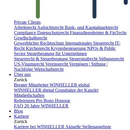
Private Clients
Arbeitsrecht
Aufsichtsrecht
Bank- und Kapitalmarktrecht
Compliance
Datenschutzrecht
Finanzdienstleister & FinTechs
Gesellschaftsrecht
Gewerblicher Rechtsschutz
Internationales Steuerrecht
IT-
Recht
Kirchenrecht
Kryptobesteuerung
NPOs & Public
Sector
Steuerberatung für Unternehmen
Steuerrecht & Steuerberatung
Steuerstrafrecht
Stiftungsrecht
US-Visumsrecht
Vereinsrecht
Vermögen | Stiftung |
Nachfolge
Wirtschaftsrecht
Über uns
Zurück
Berater
Mitarbeiter
WINHELLER global
WINHELLER digital
Grundsätze der Kanzlei
Mitgliedschaften
Referenzen
Pro Bono
Honorar
FAQ
20 Jahre WINHELLER
Blog
Karriere
Zurück
Karriere bei WINHELLER
Aktuelle Stellenangebote