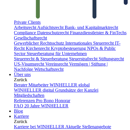
Private Clients
Arbeitsrecht
Aufsichtsrecht
Bank- und Kapitalmarktrecht
Compliance
Datenschutzrecht
Finanzdienstleister & FinTechs
Gesellschaftsrecht
Gewerblicher Rechtsschutz
Internationales Steuerrecht
IT-
Recht
Kirchenrecht
Kryptobesteuerung
NPOs & Public
Sector
Steuerberatung für Unternehmen
Steuerrecht & Steuerberatung
Steuerstrafrecht
Stiftungsrecht
US-Visumsrecht
Vereinsrecht
Vermögen | Stiftung |
Nachfolge
Wirtschaftsrecht
Über uns
Zurück
Berater
Mitarbeiter
WINHELLER global
WINHELLER digital
Grundsätze der Kanzlei
Mitgliedschaften
Referenzen
Pro Bono
Honorar
FAQ
20 Jahre WINHELLER
Blog
Karriere
Zurück
Karriere bei WINHELLER
Aktuelle Stellenangebote