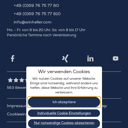
+49 (0)69 76 75 77 80
+49 (0)69 76 75 77 810
info@winheller.com
Mo. - Fr. von 8 bis 20 Uhr, Sa. von 8 bis 17 Uhr
Persönliche Termine nach Vereinbarung
X
Xing
Facebook
LinkedIn
YouTu
Wir verwenden Cookies
Wir nutzen Cookies auf unserer Website.
Einige sind notwendig, während andere uns
563
Bewertungen auf ProvenExpert.com
helfen, diese Website und Ihre Erfahrung zu
verbessern.
WINHELLER GmbH
Ich akzeptiere
Impressum
Datenschutz
Barrierefreiheit
Sitemap
Individuelle Cookie Einstellungen
Cookieeinstellungen
Nur notwendige Cookies akzeptieren