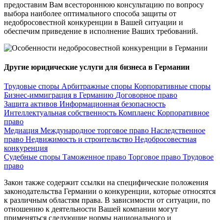
предоставим Вам всестороннюю консультацию по вопросу
выбора наиболее оптимального способа защиты от
недобросовестной конкуренции в Вашей ситуации и
обеспечим приведение в исполнение Ваших требований.
Другие юридические услуги для бизнеса в Германии
Трудовые споры
Арбитражные споры
Корпоративные споры
Бизнес-иммиграция в Германию
Договорное право
Защита активов
Информационная безопасность
Интеллектуальная собственность
Комплаенс
Корпоративное
право
Медиация
Международное торговое право
Наследственное
право
Недвижимость и строительство
Недобросовестная
конкуренция
Судебные споры
Таможенное право
Торговое право
Трудовое
право
Закон также содержит ссылки на специфические положения
законодательства Германии о конкуренции, которые относятся
к различным областям права. В зависимости от ситуации, по
отношению к деятельности Вашей компании могут
применяться следующие нормы национального и