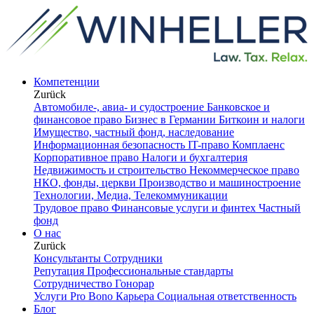
Компетенции
Zurück
Автомобиле-, авиа- и судостроение
Банковское и
финансовое право
Бизнес в Германии
Биткоин и налоги
Имущество, частный фонд, наследование
Информационная безопасность
IT-право
Комплаенс
Корпоративное право
Налоги и бухгалтерия
Недвижимость и строительство
Некоммерческое право
НКО, фонды, церкви
Производство и машиностроение
Технологии, Медиа, Телекоммуникации
Трудовое право
Финансовые услуги и финтех
Частный
фонд
О нас
Zurück
Консультанты
Сотрудники
Репутация
Профессиональные стандарты
Сотрудничество
Гонорар
Услуги Pro Bono
Карьера
Социальная ответственность
Блог