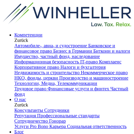
Компетенции
Zurück
Автомобиле-, авиа- и судостроение
Банковское и
финансовое право
Бизнес в Германии
Биткоин и налоги
Имущество, частный фонд, наследование
Информационная безопасность
IT-право
Комплаенс
Корпоративное право
Налоги и бухгалтерия
Недвижимость и строительство
Некоммерческое право
НКО, фонды, церкви
Производство и машиностроение
Технологии, Медиа, Телекоммуникации
Трудовое право
Финансовые услуги и финтех
Частный
фонд
О нас
Zurück
Консультанты
Сотрудники
Репутация
Профессиональные стандарты
Сотрудничество
Гонорар
Услуги Pro Bono
Карьера
Социальная ответственность
Блог