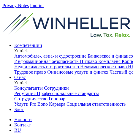
Privacy Notes
Imprint
Компетенции
Zurück
Автомобиле-, авиа- и судостроение
Банковское и финанс
Информационная безопасность
IT-право
Комплаенс
Корп
Недвижимость и строительство
Некоммерческое право
НК
Трудовое право
Финансовые услуги и финтех
Частный ф
О нас
Zurück
Консультанты
Сотрудники
Репутация
Профессиональные стандарты
Сотрудничество
Гонорар
Услуги Pro Bono
Карьера
Социальная ответственность
Блог
Новости
Контакт
RU