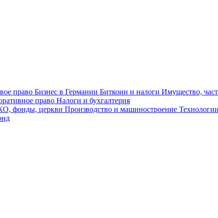
овое право
Бизнес в Германии
Биткоин и налоги
Имущество, част
оративное право
Налоги и бухгалтерия
О, фонды, церкви
Производство и машиностроение
Технологии
онд