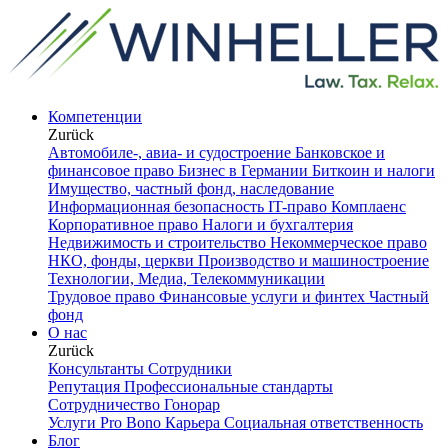
Компетенции
Zurück
Автомобиле-, авиа- и судостроение
Банковское и
финансовое право
Бизнес в Германии
Биткоин и налоги
Имущество, частный фонд, наследование
Информационная безопасность
IT-право
Комплаенс
Корпоративное право
Налоги и бухгалтерия
Недвижимость и строительство
Некоммерческое право
НКО, фонды, церкви
Производство и машиностроение
Технологии, Медиа, Телекоммуникации
Трудовое право
Финансовые услуги и финтех
Частный
фонд
О нас
Zurück
Консультанты
Сотрудники
Репутация
Профессиональные стандарты
Сотрудничество
Гонорар
Услуги Pro Bono
Карьера
Социальная ответственность
Блог