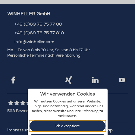
WINHELLER GmbH
+49 (0)69 76 75 77 80
+49 (0)69 76 75 77 810
info@winheller.com
Mo. - Fr. von 8 bis 20 Uhr, Sa. von 8 bis 17 Uhr
Persönliche Termine nach Vereinbarung
X
Xing
Facebook
LinkedIn
YouTu
Wir verwenden Cookies
Wir nutzen Cookies auf unserer Website.
Einige sind notwendig, während andere uns
563
Bewertungen auf ProvenExpert.com
helfen, diese Website und Ihre Erfahrung zu
verbessern.
WINHELLER GmbH
Ich akzeptiere
Impressum
Datenschutz
Barrierefreiheit
Sitemap