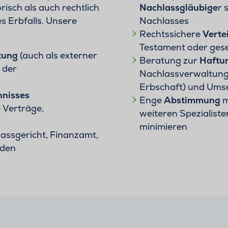
isch als auch rechtlich
Nachlassgläubige
r 
s Erbfalls. Unsere
Nachlasses
Rechtssichere
Verte
Testament oder gese
tung
(auch als externer
Beratung zur
Haftu
 der
Nachlassverwaltung,
Erbschaft) und Ums
hnisses
Enge
Abstimmung
m
 Verträge,
weiteren Spezialiste
minimieren
assgericht, Finanzamt,
rden