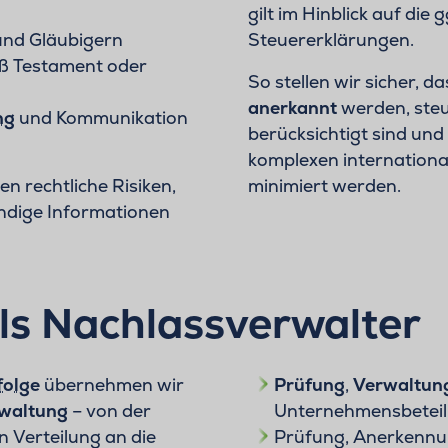
gilt im Hinblick auf die
und Gläubigern
Steuererklärungen.
ß Testament oder
So stellen wir sicher,
anerkannt
werden, steu
ng
und Kommunikation
berücksichtigt sind und
komplexen internation
n rechtliche Risiken,
minimiert werden.
ändige Informationen
ls Nachlassverwalter
folge
übernehmen wir
Prüfung
,
Verwaltun
rwaltung
– von der
Unternehmensbeteil
 Verteilung an die
Prüfung, Anerkenn