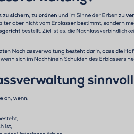
s zu
sichern
, zu
ordnen
und im Sinne der Erben zu
ve
lter aber nicht vom Erblasser bestimmt, sondern me
sgericht
bestellt. Ziel ist es, die Nachlassverbindlic
etzten Nachlassverwaltung besteht darin, dass die H
 wenn sich im Nachhinein Schulden des Erblassers her
assverwaltung sinnvol
e an, wenn:
besteht,
h ist,
 oder Unterlagen fehlen.