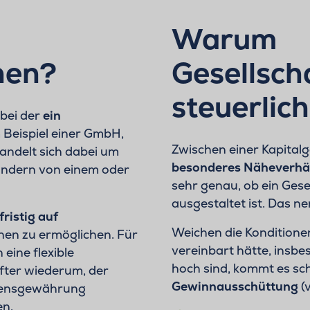
Warum
hen?
Gesellsch
steuerlich
 bei der
ein
 Beispiel einer GmbH,
Zwischen einer Kapitalg
handelt sich dabei um
besonderes Näheverhäl
sondern von einem oder
sehr genau, ob ein Gese
ausgestaltet ist. Das 
fristig auf
Weichen die Konditione
onen zu ermöglichen. Für
vereinbart hätte, insb
eine flexible
hoch sind, kommt es sch
after wiederum, der
Gewinnausschüttung
(
lehensgewährung
en.