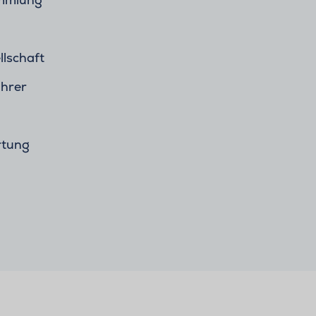
llschaft
ührer
tung