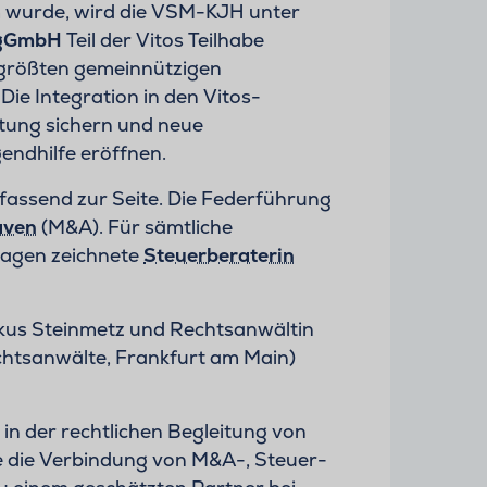
 wurde, wird die VSM-KJH unter
t gGmbH
Teil der Vitos Teilhabe
r größten gemeinnützigen
ie Integration in den Vitos-
chtung sichern und neue
endhilfe eröffnen.
ssend zur Seite. Die Federführung
aven
(M&A). Für sämtliche
ragen zeichnete
Steuerberaterin
kus Steinmetz und Rechtsanwältin
tsanwälte, Frankfurt am Main)
n der rechtlichen Begleitung von
 die Verbindung von M&A-, Steuer-