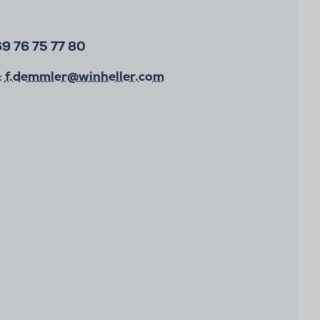
9 76 75 77 80
:
f.demmler@winheller.com