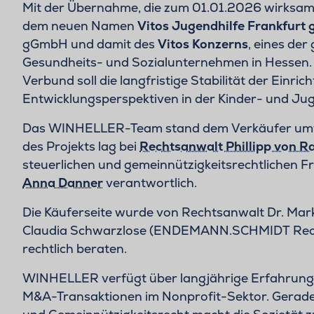
Mit der Übernahme, die zum 01.01.2026 wirksam
dem neuen Namen
Vitos Jugendhilfe Frankfur
gGmbH und damit des
Vitos Konzerns
, eines de
Gesundheits- und Sozialunternehmen in Hessen. D
Verbund soll die langfristige Stabilität der Einri
Entwicklungsperspektiven in der Kinder- und Jug
Das WINHELLER-Team stand dem Verkäufer umfa
des Projekts lag bei
Rechtsanwalt Phillipp von R
steuerlichen und gemeinnützigkeitsrechtlichen F
Anna Danner
verantwortlich.
Die Käuferseite wurde von Rechtsanwalt Dr. Mar
Claudia Schwarzlose (ENDEMANN.SCHMIDT Rech
rechtlich beraten.
WINHELLER verfügt über langjährige Erfahrung i
M&A-Transaktionen im Nonprofit-Sektor. Gerade