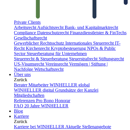
Private Clients
Arbeitsrecht
Aufsichtsrecht
Bank- und Kapitalmarktrecht
Compliance
Datenschutzrecht
Finanzdienstleister & FinTechs
Gesellschaftsrecht
Gewerblicher Rechtsschutz
Internationales Steuerrecht
IT-
Recht
Kirchenrecht
Kryptobesteuerung
NPOs & Public
Sector
Steuerberatung für Unternehmen
Steuerrecht & Steuerberatung
Steuerstrafrecht
Stiftungsrecht
US-Visumsrecht
Vereinsrecht
Vermögen | Stiftung |
Nachfolge
Wirtschaftsrecht
Über uns
Zurück
Berater
Mitarbeiter
WINHELLER global
WINHELLER digital
Grundsätze der Kanzlei
Mitgliedschaften
Referenzen
Pro Bono
Honorar
FAQ
20 Jahre WINHELLER
Blog
Karriere
Zurück
Karriere bei WINHELLER
Aktuelle Stellenangebote