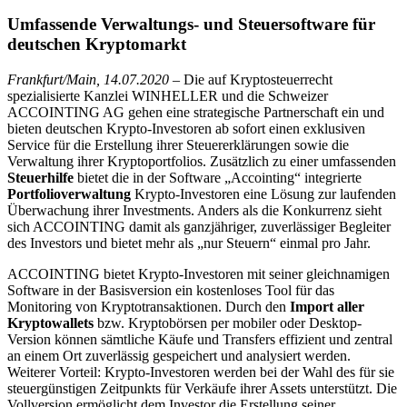
Umfassende Verwaltungs- und Steuersoftware für
deutschen Kryptomarkt
Frankfurt/Main, 14.07.2020
– Die auf Kryptosteuerrecht
spezialisierte Kanzlei WINHELLER und die Schweizer
ACCOINTING AG gehen eine strategische Partnerschaft ein und
bieten deutschen Krypto-Investoren ab sofort einen exklusiven
Service für die Erstellung ihrer Steuererklärungen sowie die
Verwaltung ihrer Kryptoportfolios. Zusätzlich zu einer umfassenden
Steuerhilfe
bietet die in der Software „Accointing“ integrierte
Portfolioverwaltung
Krypto-Investoren eine Lösung zur laufenden
Überwachung ihrer Investments. Anders als die Konkurrenz sieht
sich ACCOINTING damit als ganzjähriger, zuverlässiger Begleiter
des Investors und bietet mehr als „nur Steuern“ einmal pro Jahr.
ACCOINTING bietet Krypto-Investoren mit seiner gleichnamigen
Software in der Basisversion ein kostenloses Tool für das
Monitoring von Kryptotransaktionen. Durch den
Import aller
Kryptowallets
bzw. Kryptobörsen per mobiler oder Desktop-
Version können sämtliche Käufe und Transfers effizient und zentral
an einem Ort zuverlässig gespeichert und analysiert werden.
Weiterer Vorteil: Krypto-Investoren werden bei der Wahl des für sie
steuergünstigen Zeitpunkts für Verkäufe ihrer Assets unterstützt. Die
Vollversion ermöglicht dem Investor die Erstellung seiner